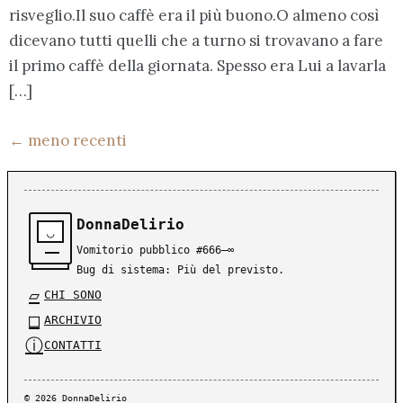
risveglio.Il suo caffè era il più buono.O almeno così
dicevano tutti quelli che a turno si trovavano a fare
il primo caffè della giornata. Spesso era Lui a lavarla
[…]
←
meno recenti
DonnaDelirio
◡
Vomitorio pubblico #666–∞
Bug di sistema: Più del previsto.
▱
CHI SONO
□
ARCHIVIO
ⓘ
CONTATTI
© 2026 DonnaDelirio